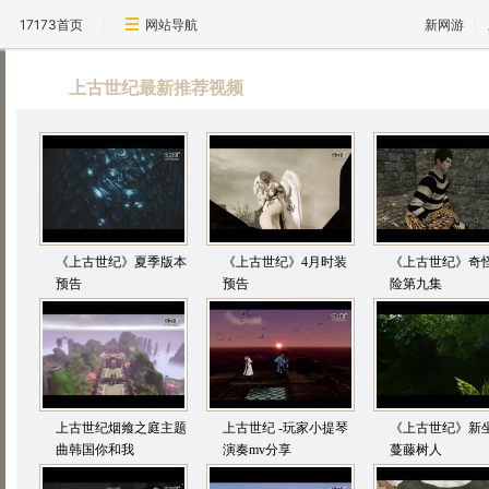
17173首页
网站导航
新网游
上古世纪最新推荐视频
《上古世纪》夏季版本
《上古世纪》4月时装
《上古世纪》奇
预告
预告
险第九集
上古世纪烟飨之庭主题
上古世纪 -玩家小提琴
《上古世纪》新
曲韩国你和我
演奏mv分享
蔓藤树人