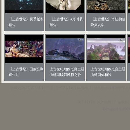
《上古世纪》夏季版本
《上古世纪》4月时装
《上古世纪》奇怪的冒
预告
预告
险第九集
《上古世纪》国服公测
上古世纪烟飨之庭主题
上古世纪烟飨之庭主题
预告片
曲韩国版阿雅莉之歌
曲韩国你和我
京网文[2017]10783-1259号
|
京ICP备14014454号-1
|
信息网络传播视听节目
关于17173
|
人才招聘
|
广告服务
Copyright © 2001