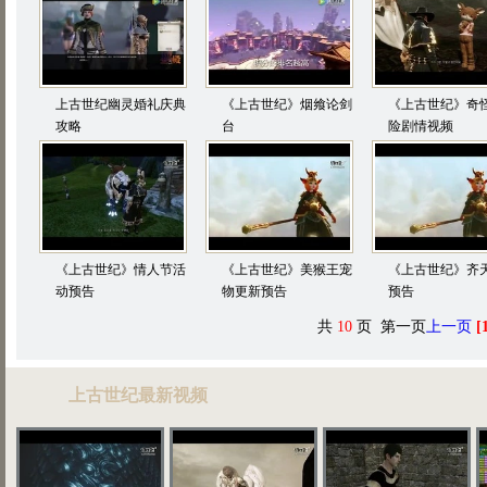
上古世纪幽灵婚礼庆典
《上古世纪》烟飨论剑
《上古世纪》奇
攻略
台
险剧情视频
《上古世纪》情人节活
《上古世纪》美猴王宠
《上古世纪》齐
动预告
物更新预告
预告
共
10
页 第一页
上一页
[
上古世纪最新视频