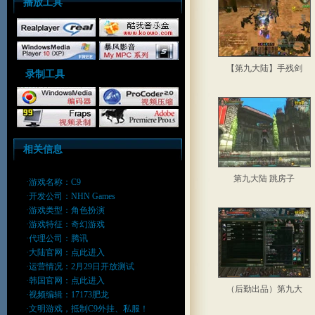
播放工具
【第九大陆】手残剑
录制工具
相关信息
第九大陆 跳房子
·游戏名称：C9
·开发公司：NHN Games
·游戏类型：角色扮演
·游戏特征：奇幻游戏
·代理公司：腾讯
·大陆官网：
点此进入
·运营情况：2月29日开放测试
·韩国官网：
点此进入
（后勤出品）第九大
·视频编辑：17173肥龙
·文明游戏，抵制C9外挂、私服！