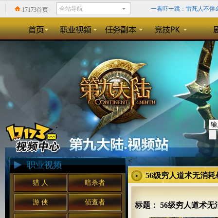
一看吓一跳：雷死人不偿命的
17173首页
回忆录:小学时山寨小霸王
精确到0.1毫秒？《天神
《暗黑3》格里德的领域：
<
职业视频
56级穷人道术无消
猎 人
暗杀者
游 侠
侦查者
标题： 56级穷人道术