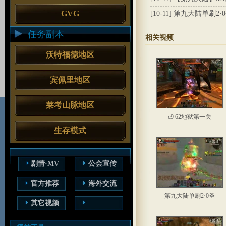
GVG
[10-11]
第九大陆单刷2·
任务副本
相关视频
沃特福德地区
宾佩里地区
莱考山脉地区
c9 62地狱第一关
生存模式
剧情·MV
公会宣传
官方推荐
海外交流
第九大陆单刷2·0圣
其它视频