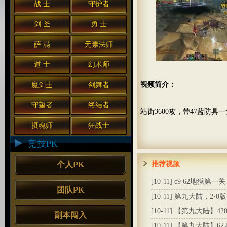
战 士
守护者
剑 圣
勇 士
萨 满
元素法师
道 士
幻术师
视频简介：
魔剑士
剑舞者
守望者
终结者
站街3600攻，带47蓝防具
摄魂师
狂战士
竞技PK
个人PK
推荐视频
[10-11]
c9 62地狱第一关
团队PK
[10-11]
第九大陆，2·0版
[10-11]
【第九大陆】42
副本闯入
[10-11]
【第九大陆】62