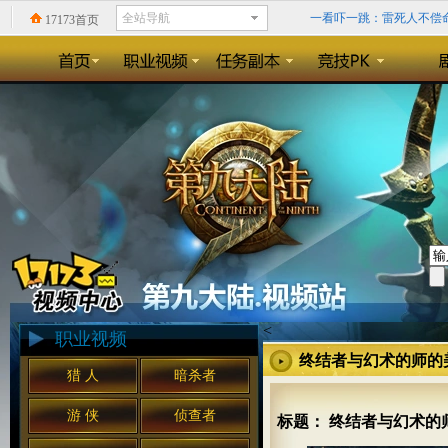
一看吓一跳：雷死人不偿命的
17173首页
回忆录:小学时山寨小霸王
精确到0.1毫秒？《天神
《暗黑3》格里德的领域：
<
职业视频
终结者与幻术的师的
猎 人
暗杀者
游 侠
侦查者
标题： 终结者与幻术的