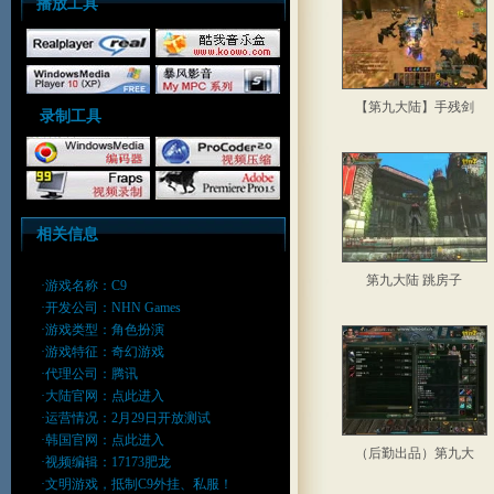
播放工具
【第九大陆】手残剑
录制工具
相关信息
第九大陆 跳房子
·游戏名称：C9
·开发公司：NHN Games
·游戏类型：角色扮演
·游戏特征：奇幻游戏
·代理公司：腾讯
·大陆官网：
点此进入
·运营情况：2月29日开放测试
·韩国官网：
点此进入
（后勤出品）第九大
·视频编辑：17173肥龙
·文明游戏，抵制C9外挂、私服！