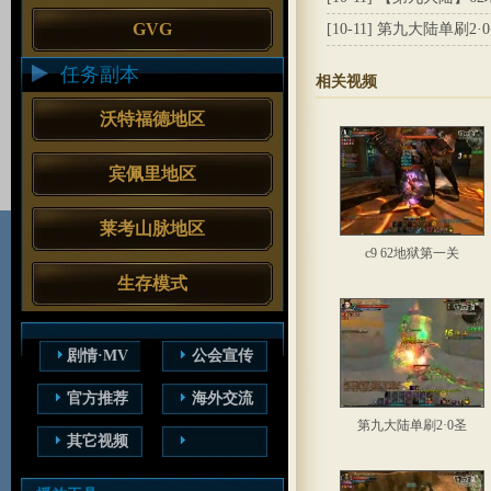
GVG
[10-11]
第九大陆单刷2·
任务副本
相关视频
沃特福德地区
宾佩里地区
莱考山脉地区
c9 62地狱第一关
生存模式
剧情·MV
公会宣传
官方推荐
海外交流
第九大陆单刷2·0圣
其它视频