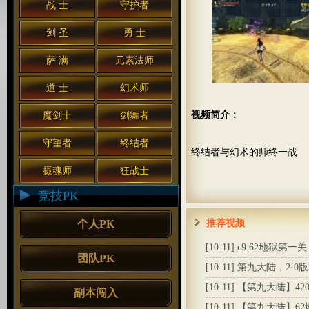
战 士
守护者
剑 圣
勇 士
萨 满
元素法师
道 士
幻术师
视频简介：
魔剑士
剑舞者
守望者
终结者
终结者与幻术的师终一战
摄魂师
狂战士
竞技PK
个人PK
推荐视频
[10-11]
c9 62地狱第一关
团队PK
[10-11]
第九大陆，2·0版
[10-11]
【第九大陆】42
副本闯入
[10-11]
【第九大陆】62