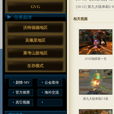
GVG
[10-11]
第九大陆单刷2·
任务副本
相关视频
沃特福德地区
宾佩里地区
莱考山脉地区
c9 62地狱第一关
生存模式
剧情·MV
公会宣传
官方推荐
海外交流
第九大陆单刷2·0圣
其它视频