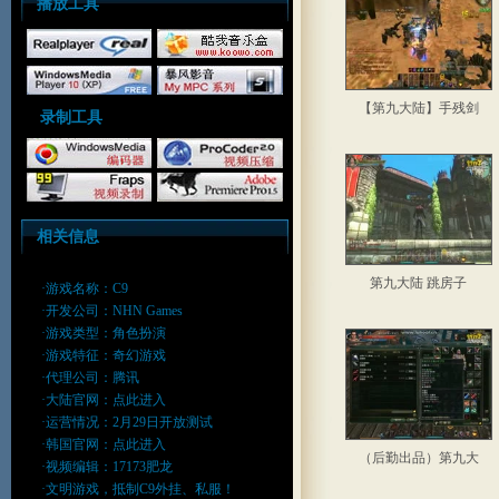
播放工具
【第九大陆】手残剑
录制工具
相关信息
第九大陆 跳房子
·游戏名称：C9
·开发公司：NHN Games
·游戏类型：角色扮演
·游戏特征：奇幻游戏
·代理公司：腾讯
·大陆官网：
点此进入
·运营情况：2月29日开放测试
·韩国官网：
点此进入
（后勤出品）第九大
·视频编辑：17173肥龙
·文明游戏，抵制C9外挂、私服！