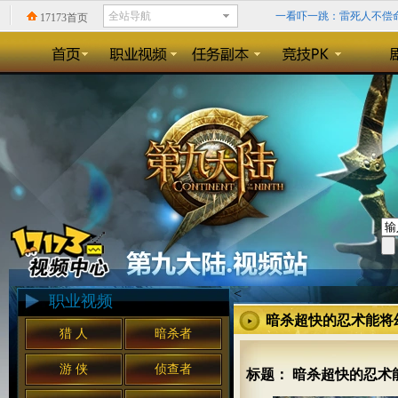
一看吓一跳：雷死人不偿命的
17173首页
回忆录:小学时山寨小霸王
精确到0.1毫秒？《天神
《暗黑3》格里德的领域：
<
职业视频
暗杀超快的忍术能将
猎 人
暗杀者
游 侠
侦查者
标题： 暗杀超快的忍术