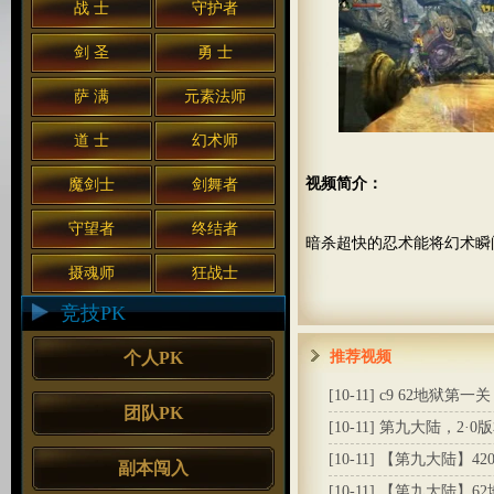
战 士
守护者
剑 圣
勇 士
萨 满
元素法师
道 士
幻术师
视频简介：
魔剑士
剑舞者
守望者
终结者
暗杀超快的忍术能将幻术瞬
摄魂师
狂战士
竞技PK
个人PK
推荐视频
[10-11]
c9 62地狱第一关
团队PK
[10-11]
第九大陆，2·0版
[10-11]
【第九大陆】42
副本闯入
[10-11]
【第九大陆】62