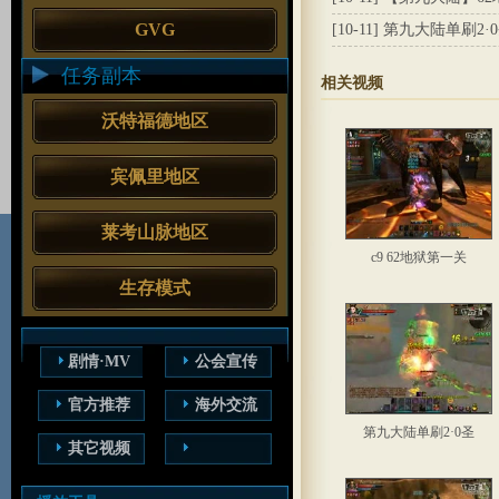
GVG
[10-11]
第九大陆单刷2·
任务副本
相关视频
沃特福德地区
宾佩里地区
莱考山脉地区
c9 62地狱第一关
生存模式
剧情·MV
公会宣传
官方推荐
海外交流
第九大陆单刷2·0圣
其它视频