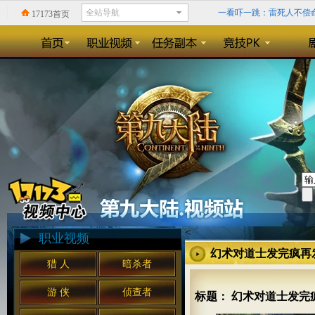
一看吓一跳：雷死人不偿命的
17173首页
回忆录:小学时山寨小霸王
精确到0.1毫秒？《天神
《暗黑3》格里德的领域：
<
职业视频
幻术对道士发完疯再
猎 人
暗杀者
游 侠
侦查者
标题： 幻术对道士发完