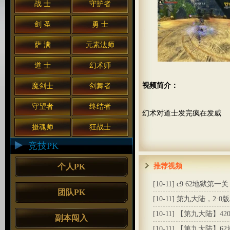
战 士
守护者
剑 圣
勇 士
萨 满
元素法师
道 士
幻术师
视频简介：
魔剑士
剑舞者
守望者
终结者
幻术对道士发完疯在发威
摄魂师
狂战士
竞技PK
个人PK
推荐视频
[10-11]
c9 62地狱第一关
团队PK
[10-11]
第九大陆，2·0版
[10-11]
【第九大陆】42
副本闯入
[10-11]
【第九大陆】62