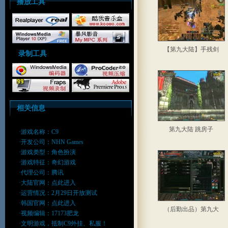
播放工具
【第九大陆】手残剑
录制工具
相关信息
第九大陆 跳房子
·游戏名称：C9
·开发公司：NHN Games
·游戏类型：角色扮演
·游戏特征：奇幻游戏
·代理公司：腾讯
·大陆官网：
点此进入
·运营情况：2月29日开放测试
·韩国官网：
点此进入
（后勤出品）第九大
·视频编辑：17173肥龙
·文明游戏，抵制C9外挂、私服！