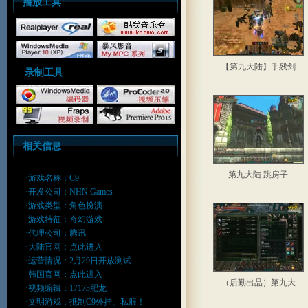
播放工具
【第九大陆】手残剑
录制工具
相关信息
第九大陆 跳房子
·游戏名称：C9
·开发公司：NHN Games
·游戏类型：角色扮演
·游戏特征：奇幻游戏
·代理公司：腾讯
·大陆官网：
点此进入
·运营情况：2月29日开放测试
·韩国官网：
点此进入
（后勤出品）第九大
·视频编辑：17173肥龙
·文明游戏，抵制C9外挂、私服！