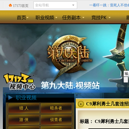
一看吓一跳：雷死人不偿命的
17173首页
回忆录:小学时山寨小霸王
精确到0.1毫秒？《天神
《暗黑3》格里德的领域：
<
职业视频
C9犀利勇士几套连
猎 人
暗杀者
游 侠
侦查者
标题： C9犀利勇士几