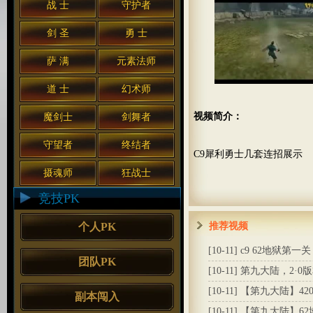
战 士
守护者
剑 圣
勇 士
萨 满
元素法师
道 士
幻术师
视频简介：
魔剑士
剑舞者
守望者
终结者
C9犀利勇士几套连招展示
摄魂师
狂战士
竞技PK
个人PK
推荐视频
[10-11]
c9 62地狱第一关
团队PK
[10-11]
第九大陆，2·0版
[10-11]
【第九大陆】42
副本闯入
[10-11]
【第九大陆】62