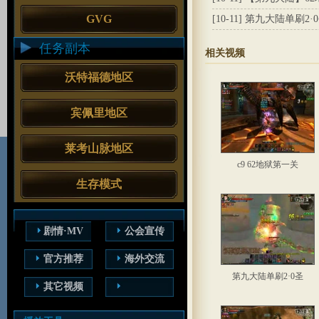
GVG
[10-11]
第九大陆单刷2·
任务副本
相关视频
沃特福德地区
宾佩里地区
莱考山脉地区
c9 62地狱第一关
生存模式
剧情·MV
公会宣传
官方推荐
海外交流
第九大陆单刷2·0圣
其它视频