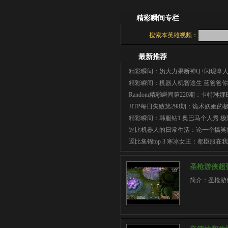
精彩瞬间专栏
搜索本英雄视频：
最新推荐
精彩瞬间：奶大力果断神Q+闪现拿
精彩瞬间：机器人机智逃生 蓝爸爸
Random精彩瞬间第220期：卡特琳娜
JITP每日失败第298期：诡术妖姬的
精彩瞬间：韩服钻1 奥巴马个人秀 极
逗比机器人的日常生活：论一个搞笑
逗比集锦top 3 寒冰女王：都臣服在
圣枪游侠超强
简介：圣枪游