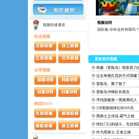
视频说明
视频快速通道
国际服-你有这样倒霉吗
职业视频
更多相关视频
韩服《冒险岛》暗影双刀
全球视频
过去单挑扎昆的方式弱爆
冒险岛、聚了散了
冒险岛冲锋队长留念
寻找国服第一黑骑测试人
挑战BOSS
158黑骑闯绯红BOSS关
黑骑士之传说-霸气之枪
绯红门口的战斗，无挂组
作为黑骑士-王者之路