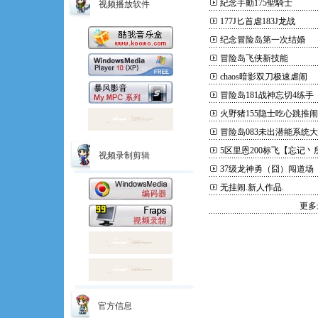
紀念手動175聖騎士
视频播放软件
177J匕首虐183J龙战
纪念冒险岛第一次结婚
冒险岛飞侠新技能
chaos暗影双刀极速虐闹
冒险岛181战神忘切4练手
火野猪155隐士吃心跳推闹
冒险岛083未出潜能系统
5区里恩200标飞【忘记丶
视频录制剪辑
37级龙神勇（囧）闯道场
无挂闹.新人作品.
更多
官方信息