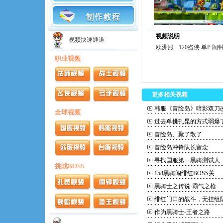
视频说明
视频快速通道
欧洲服 - 120盗侠 单P 闹
职业视频
更多相关视频
韩服《冒险岛》暗影双刀
全球视频
过去单挑扎昆的方式弱爆
冒险岛、聚了散了
冒险岛冲锋队长留念
寻找国服第一黑骑测试人
挑战BOSS
158黑骑闯绯红BOSS关
黑骑士之传说-霸气之枪
绯红门口的战斗，无挂组
作为黑骑士-王者之路