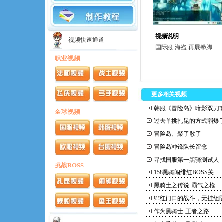
视频说明
视频快速通道
国际服-海盗 再展拳脚
职业视频
更多相关视频
韩服《冒险岛》暗影双刀
全球视频
过去单挑扎昆的方式弱爆
冒险岛、聚了散了
冒险岛冲锋队长留念
寻找国服第一黑骑测试人
挑战BOSS
158黑骑闯绯红BOSS关
黑骑士之传说-霸气之枪
绯红门口的战斗，无挂组
作为黑骑士-王者之路