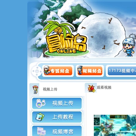
观看视频
视频上传