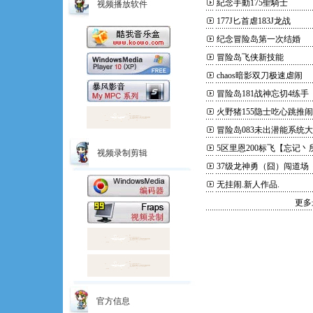
紀念手動175聖騎士
视频播放软件
177J匕首虐183J龙战
纪念冒险岛第一次结婚
冒险岛飞侠新技能
chaos暗影双刀极速虐闹
冒险岛181战神忘切4练手
火野猪155隐士吃心跳推闹
冒险岛083未出潜能系统
5区里恩200标飞【忘记丶
视频录制剪辑
37级龙神勇（囧）闯道场
无挂闹.新人作品.
更多
官方信息