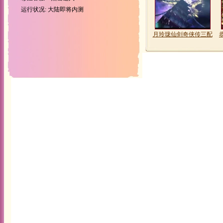
运行状况: 大陆即将内测
月玲珑仙剑奇侠传三配