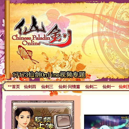
**首页
仙剑四
仙剑三
仙剑·问情篇
仙剑二
仙剑一
仙剑