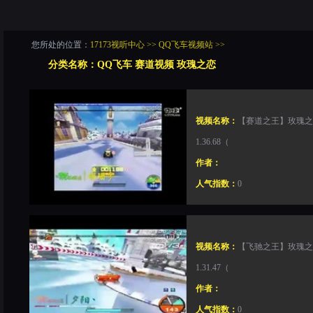
您所处的位置：
17173视听中心 >>
QQ飞车视频站 >>
分类名称：QQ飞车 赛道视频 玫瑰之恋
排序：时间
视频名称：
【赛道之王】玫瑰之
1.36.68（
作者：
人气指数：
0
视频名称：
【飞驰之王】玫瑰之
1.31.47（
作者：
人气指数：
0