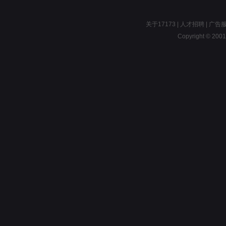
关于17173
|
人才招聘
|
广告
Copyright © 2001-