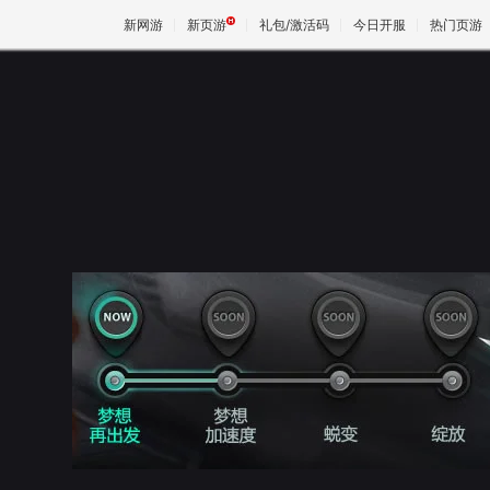
新网游
新页游
礼包/激活码
今日开服
热门页游
魔兽
天堂
王权与