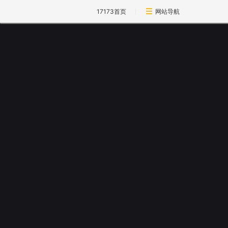
17173首页
网站导航