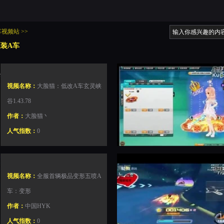
视频站 >>
原装A车
视频名称：
大脸猫：低改A车玄灵峡
谷1.43.78
作者：
大脸猫丶
人气指数：
0
视频名称：
全服首辆极品变形五喷A
车：变形
作者：
中国HYK
人气指数：
0