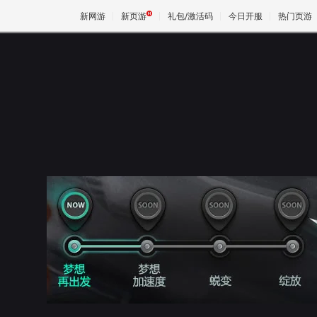
新网游
新页游
礼包/激活码
今日开服
热门页游
魔兽
天堂
王权与