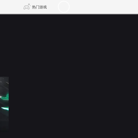
热门游戏
DNF
传奇4
剑网3旗舰版
新天龙八部
自由
诛仙世界
新仙侠5