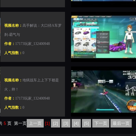
视频名称：
高手解说：大口径A车罗
刹-霸气与
作者：
17173玩家_132400948
人气指数：
0
视频名称：
地狱战车上上下下都是
火，帅！
作者：
17173玩家_132400948
人气指数：
0
共
5
页 第一页
上一页
[1]
[2]
[3]
[4]
[5]
下一页
最后一页