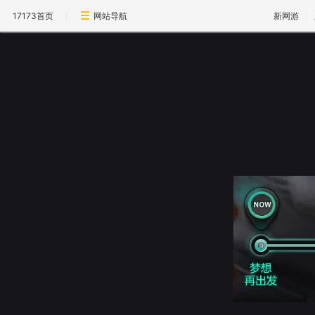
17173首页
网站导航
新网游