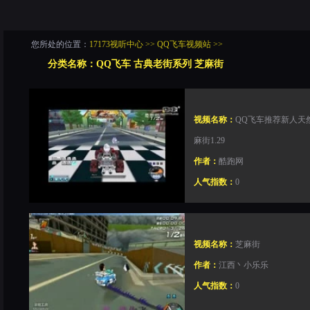
您所处的位置：
17173视听中心 >>
QQ飞车视频站 >>
分类名称：QQ飞车 古典老街系列 芝麻街
排序：时间
视频名称：
QQ飞车推荐新人天
麻街1.29
作者：
酷跑网
人气指数：
0
视频名称：
芝麻街
作者：
江西丶小乐乐
人气指数：
0