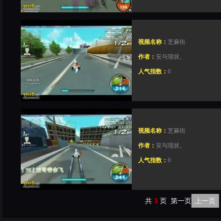
视频名称：
芝麻街
作者：
安与现状。
人气指数：
0
视频名称：
芝麻街
作者：
安与现状。
人气指数：
0
共
3
页 第一页
上一页