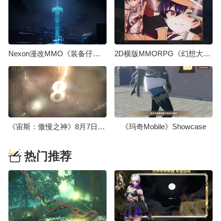
Nexon漫改MMO《装备仔：OVERGEARED》先导预告，2026年上线
2D横版MMORPG《幻想大师》首个制作视频今日发布
《宙斯：傲慢之神》8月7日举办线上展示会，发布日期届时公开
《玛奇Mobile》Showcase
热门推荐