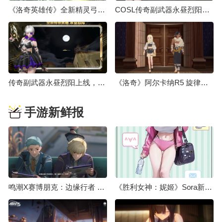
《洛奇英雄传》全新精灵弓箭手“露米艾尔”8月18日登场！
COSL传奇副武器永昼烈阳上线 大灾变终章决战打响
传奇副武器永昼烈阳上线，大灾变终章决战打响
《洛奇》阿尔卡纳R5 旋律操纵师&狂怒斗士强势登场！
手游新鲜报
鸣潮X赛博朋克：边缘行者 联动预告
《胜利女神：妮姬》Sora新服装介绍