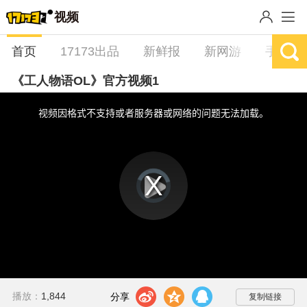
视频
首页
17173出品
新鲜报
新网游
手游
《工人物语OL》官方视频1
This
is
a
视频因格式不支持或者服务器或网络的问题无法加载。
modal
window.
视
频
播
播
放
器
放
is
loading.
视
频
t
z
q
播放：
1,844
分享到：