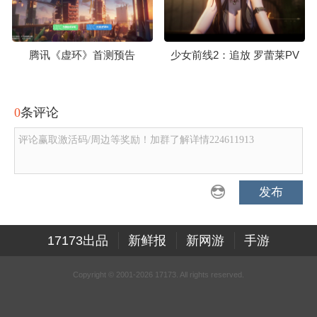
腾讯《虚环》首测预告
少女前线2：追放 罗蕾莱PV
0
条评论
评论赢取激活码/周边等奖励！加群了解详情224611913
发布
17173出品
新鲜报
新网游
手游
Copyright © 2001-2026 17173. All rights reserved.