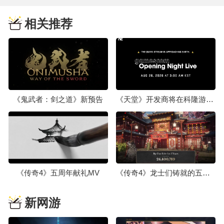
相关推荐
《鬼武者：剑之道》新预告
《天堂》开发商将在科隆游戏展2026上公开未曝光新作
《传奇4》五周年献礼MV
《传奇4》龙士们铸就的五年之旅
新网游