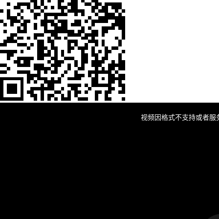
This
is
a
视频因格式不支持或者服
modal
window.