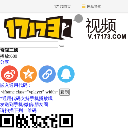
17173首页
网站导航
奇謀三國
播放:
680
分享
t
z
l
q
嵌入通用代码：
*
通用代码支持手机播放哦
发送到手机/微信/朋友圈
请扫描下列二维码