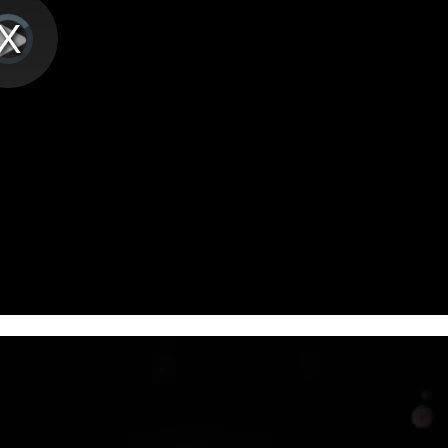
播
放
ading.
视
频