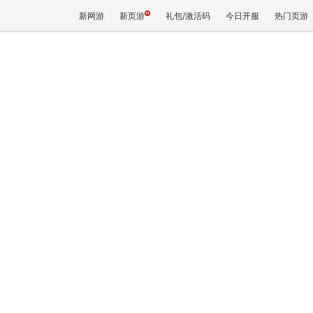
新网游
新页游
礼包/激活码
今日开服
热门页游
魔兽
天堂
王权与