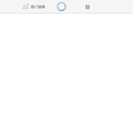
热门游戏
DNF
传奇4
剑网3旗舰版
新天龙八部
自由
诛仙世界
新仙侠5