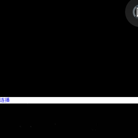
视
频
播
放
器
is
lo
连播