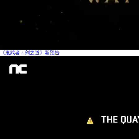
《鬼武者：剑之道》新预告