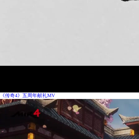
《传奇4》五周年献礼MV