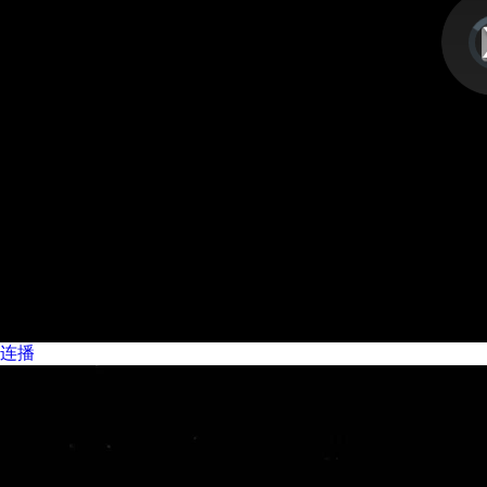
视
频
播
放
器
is
lo
连播