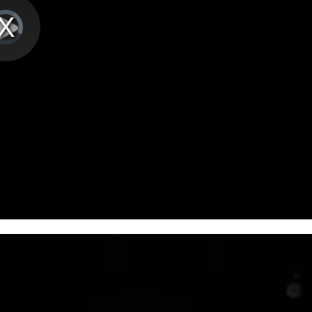
播
放
ading.
视
频