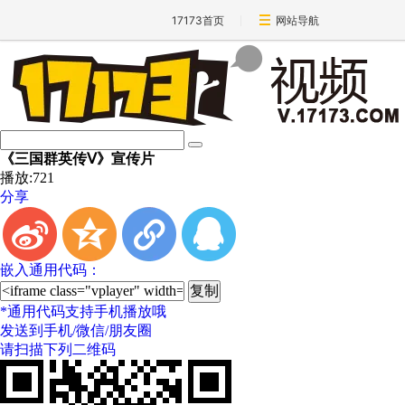
17173首页
网站导航
《三国群英传Ⅴ》宣传片
播放:
721
分享
t
z
l
q
嵌入通用代码：
*
通用代码支持手机播放哦
发送到手机/微信/朋友圈
请扫描下列二维码