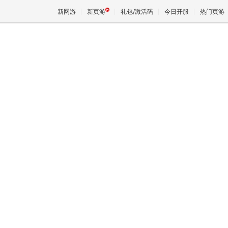
新网游
新页游
礼包/激活码
今日开服
热门页游
魔兽
天堂
王权与