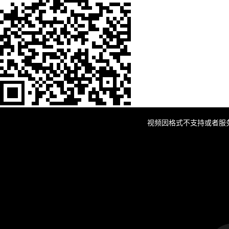
This
is
a
视频因格式不支持或者服
modal
window.