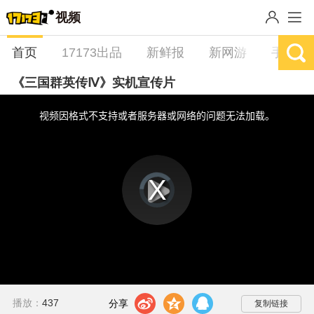
视频
首页
17173出品
新鲜报
新网游
手游
《三国群英传Ⅳ》实机宣传片
This
is
a
视频因格式不支持或者服务器或网络的问题无法加载。
modal
window.
视
频
播
播
放
器
放
is
loading.
视
频
t
z
q
播放：
437
分享到：