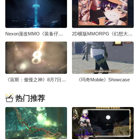
Nexon漫改MMO《装备仔：OVERGEARED》先导预告，2026年上线
2D横版MMORPG《幻想大师》首个制作视频今日发布
《宙斯：傲慢之神》8月7日举办线上展示会，发布日期届时公开
《玛奇Mobile》Showcase
热门推荐