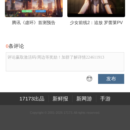
腾讯《虚环》首测预告
少女前线2：追放 罗蕾莱PV
0
条评论
评论赢取激活码/周边等奖励！加群了解详情224611913
发布
17173出品
新鲜报
新网游
手游
Copyright © 2001-2026 17173. All rights reserved.