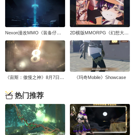
Nexon漫改MMO《装备仔：OVERGEARED》先导预告，2026年上线
2D横版MMORPG《幻想大师》首个制作视频今日发布
《宙斯：傲慢之神》8月7日举办线上展示会，发布日期届时公开
《玛奇Mobile》Showcase
热门推荐