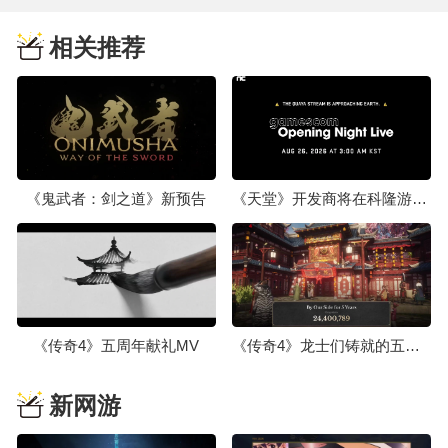
相关推荐
《鬼武者：剑之道》新预告
《天堂》开发商将在科隆游戏展2026上公开未曝光新作
《传奇4》五周年献礼MV
《传奇4》龙士们铸就的五年之旅
新网游