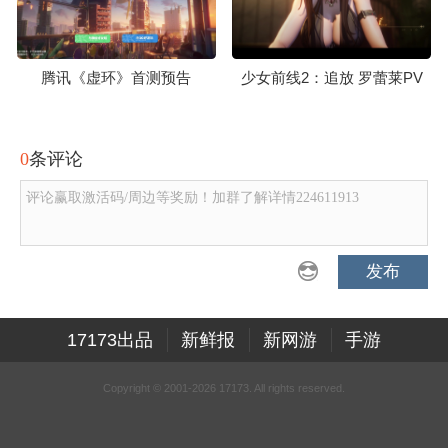
腾讯《虚环》首测预告
少女前线2：追放 罗蕾莱PV
0
条评论
评论赢取激活码/周边等奖励！加群了解详情224611913
发布
17173出品
新鲜报
新网游
手游
Copyright © 2001-2026 17173. All rights reserved.