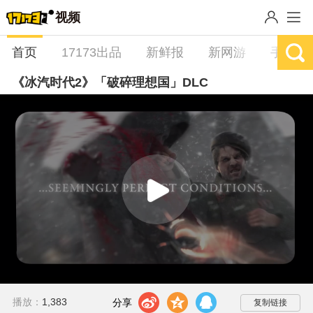
视频
首页
17173出品
新鲜报
新网游
手游
《冰汽时代2》「破碎理想国」DLC
播
放
视
频
t
z
q
播放：
1,383
分享到：