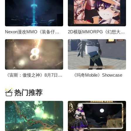
Nexon漫改MMO《装备仔：OVERGEARED》先导预告，2026年上线
2D横版MMORPG《幻想大师》首个制作视频今日发布
《宙斯：傲慢之神》8月7日举办线上展示会，发布日期届时公开
《玛奇Mobile》Showcase
热门推荐