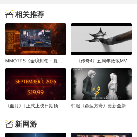
相关推荐
MMOTPS《全境封锁：复兴》将于6日在Steam上线
《传奇4》五周年致敬MV
《血月》| 正式上映日期预告片
韩服《命运方舟》更新全新影子副本 需8人组队挑战
新网游