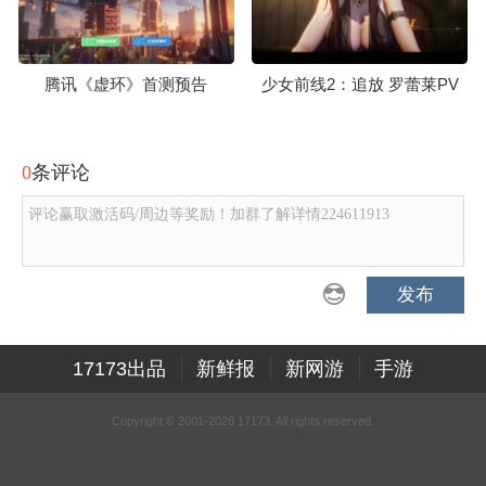
腾讯《虚环》首测预告
少女前线2：追放 罗蕾莱PV
0
条评论
评论赢取激活码/周边等奖励！加群了解详情224611913
发布
17173出品
新鲜报
新网游
手游
Copyright © 2001-2026 17173. All rights reserved.