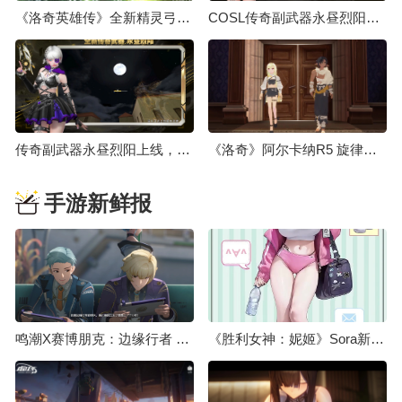
《洛奇英雄传》全新精灵弓箭手“露米艾尔”8月18日登场！
COSL传奇副武器永昼烈阳上线 大灾变终章决战打响
传奇副武器永昼烈阳上线，大灾变终章决战打响
《洛奇》阿尔卡纳R5 旋律操纵师&狂怒斗士强势登场！
手游新鲜报
鸣潮X赛博朋克：边缘行者 联动预告
《胜利女神：妮姬》Sora新服装介绍