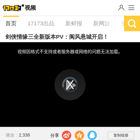
视频
首页
17173出品
新鲜报
新网游
手游
剑侠情缘三全新版本PV：阆风悬城开启！
This
is
a
视频因格式不支持或者服务器或网络的问题无法加载。
modal
window.
视
频
播
播
放
器
放
is
loading.
视
频
t
z
q
播放：
2,338
分享到：