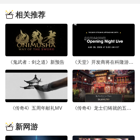
相关推荐
《鬼武者：剑之道》新预告
《天堂》开发商将在科隆游戏展2026上公开未曝光新作
《传奇4》五周年献礼MV
《传奇4》龙士们铸就的五年之旅
新网游