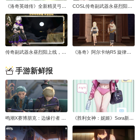
《洛奇英雄传》全新精灵弓箭手“露米艾尔”8月18日登场！
COSL传奇副武器永昼烈阳上线 大灾变终章决战打响
传奇副武器永昼烈阳上线，大灾变终章决战打响
《洛奇》阿尔卡纳R5 旋律操纵师&狂怒斗士强势登场！
手游新鲜报
鸣潮X赛博朋克：边缘行者 联动预告
《胜利女神：妮姬》Sora新服装介绍