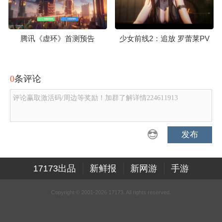
腾讯《虚环》首测预告
少女前线2：追放 罗蕾莱PV
0
条评论
评论赢取激活码/周边等奖励！加群了解详情224611913
发布
17173出品
新鲜报
新网游
手游
Copyright © 2001-2026 17173. All rights reserved.