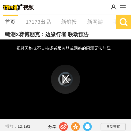
视频
首页
17173出品
新鲜报
新网游
手游
鸣潮X赛博朋克：边缘行者 联动预告
This
is
a
视频因格式不支持或者服务器或网络的问题无法加载。
modal
window.
视
频
播
播
放
器
放
is
loading.
视
频
t
z
q
播放：
12,191
分享到：