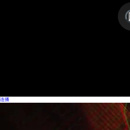
视
频
播
放
器
is
lo
连播