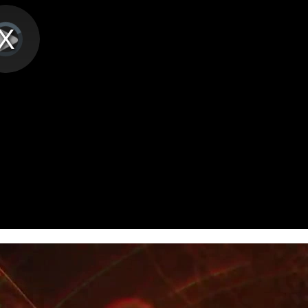
播
放
ading.
视
频