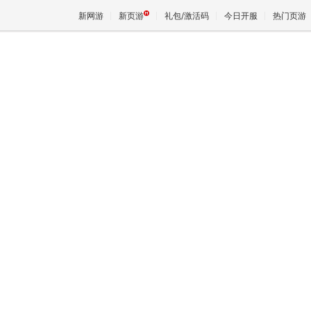
新网游
新页游
礼包/激活码
今日开服
热门页游
魔兽
天堂
王权与