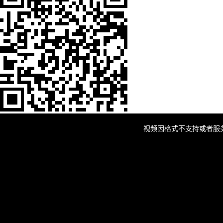
This
is
a
视频因格式不支持或者服
modal
window.