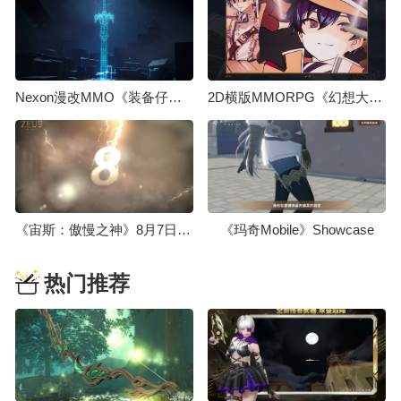
Nexon漫改MMO《装备仔：OVERGEARED》先导预告，2026年上线
2D横版MMORPG《幻想大师》首个制作视频今日发布
《宙斯：傲慢之神》8月7日举办线上展示会，发布日期届时公开
《玛奇Mobile》Showcase
热门推荐