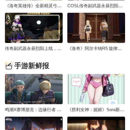
《洛奇英雄传》全新精灵弓箭手“露米艾尔”8月18日登场！
COSL传奇副武器永昼烈阳上线 大灾变终章决战打响
传奇副武器永昼烈阳上线，大灾变终章决战打响
《洛奇》阿尔卡纳R5 旋律操纵师&狂怒斗士强势登场！
手游新鲜报
鸣潮X赛博朋克：边缘行者 联动预告
《胜利女神：妮姬》Sora新服装介绍