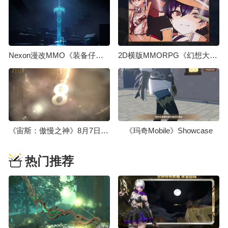
Nexon漫改MMO《装备仔：OVERGEARED》先导预告，2026年上线
2D横版MMORPG《幻想大师》首个制作视频今日发布
《宙斯：傲慢之神》8月7日举办线上展示会，发布日期届时公开
《玛奇Mobile》Showcase
热门推荐