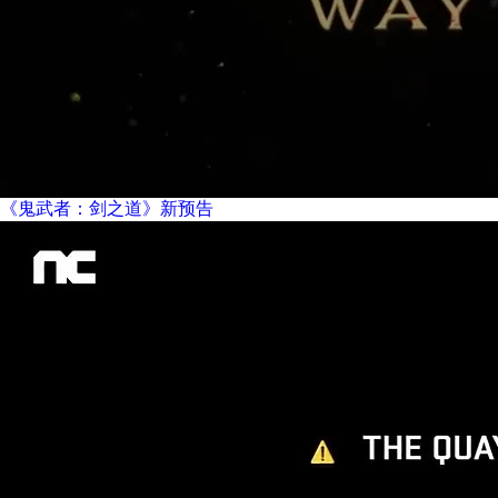
《鬼武者：剑之道》新预告