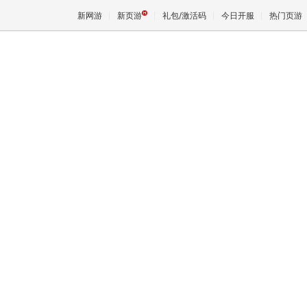
新网游
新页游
礼包/激活码
今日开服
热门页游
魔兽
天堂
王权与