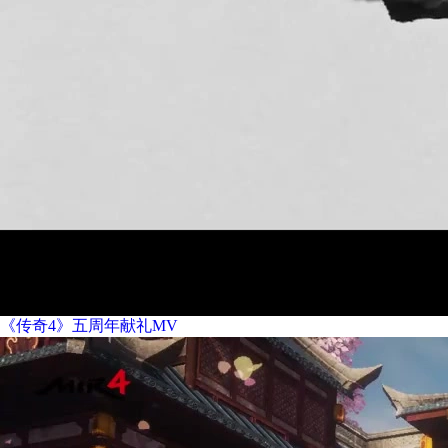
《传奇4》五周年献礼MV