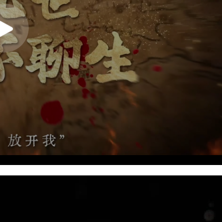
播
放
视
频