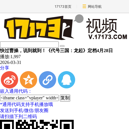
17173首页
网站导航
快过曹操，说到就到！《代号三国：龙起》定档4月28日
播放:
1,997
2026-03-31
分享
t
z
l
q
嵌入通用代码：
*
通用代码支持手机播放哦
发送到手机/微信/朋友圈
请扫描下列二维码