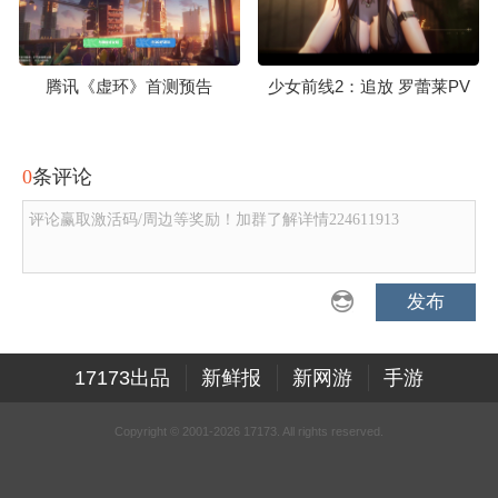
腾讯《虚环》首测预告
少女前线2：追放 罗蕾莱PV
0
条评论
评论赢取激活码/周边等奖励！加群了解详情224611913
发布
17173出品
新鲜报
新网游
手游
Copyright © 2001-2026 17173. All rights reserved.