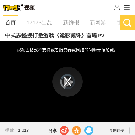
视频
首页
17173出品
新鲜报
新网游
手游
中式志怪搜打撤游戏《诡影藏锋》首曝PV
This
is
a
视频因格式不支持或者服务器或网络的问题无法加载。
modal
window.
视
频
播
播
放
器
放
is
loading.
视
频
t
z
q
播放：
1,317
分享到：