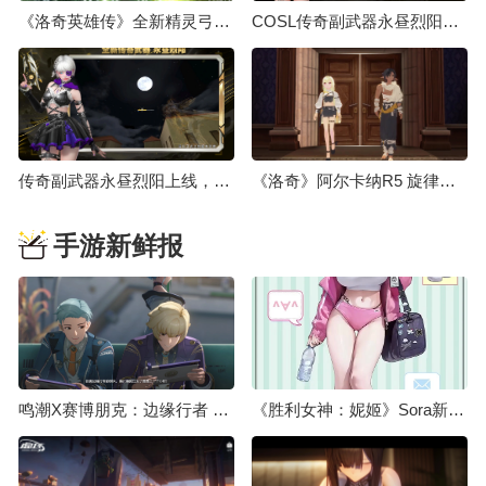
《洛奇英雄传》全新精灵弓箭手“露米艾尔”8月18日登场！
COSL传奇副武器永昼烈阳上线 大灾变终章决战打响
传奇副武器永昼烈阳上线，大灾变终章决战打响
《洛奇》阿尔卡纳R5 旋律操纵师&狂怒斗士强势登场！
手游新鲜报
鸣潮X赛博朋克：边缘行者 联动预告
《胜利女神：妮姬》Sora新服装介绍