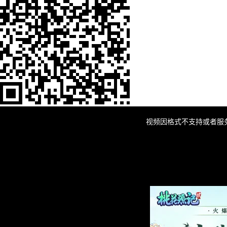
This
is
a
视频因格式不支持或者服
modal
window.