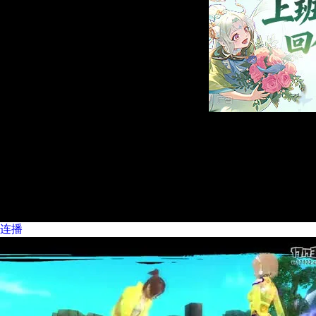
视
频
播
放
器
is
lo
连播