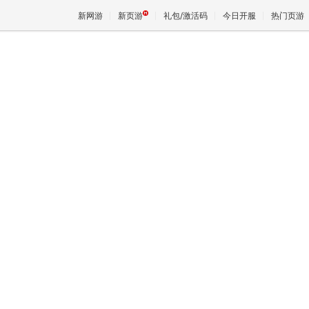
新网游
新页游
礼包/激活码
今日开服
热门页游
魔兽
天堂
王权与