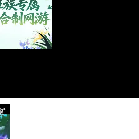
播
放
ading.
视
频