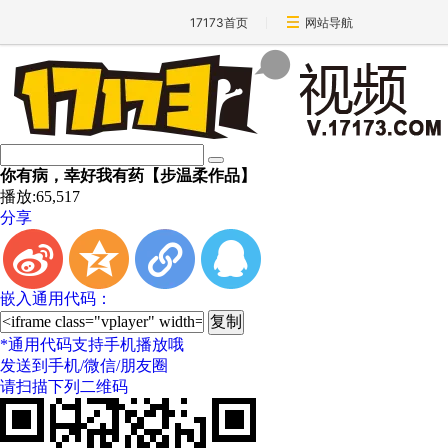
17173首页
网站导航
你有病，幸好我有药【步温柔作品】
播放:
65,517
分享
t
z
l
q
嵌入通用代码：
*
通用代码支持手机播放哦
发送到手机/微信/朋友圈
请扫描下列二维码