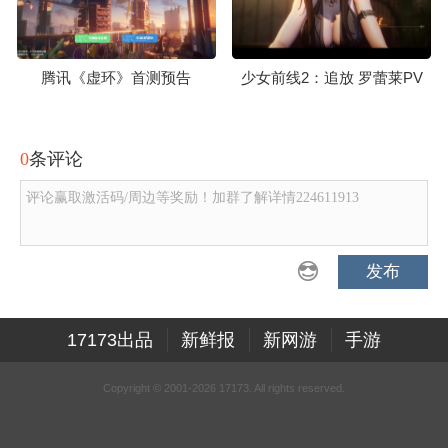
腾讯《虚环》首测预告
少女前线2：追放 罗蕾莱PV
0
条评论
评论赢取激活码/周边等奖励！加群了解详情224611913
发布
17173出品
新鲜报
新网游
手游
Copyright © 2001-2026 17173. All rights reserved.