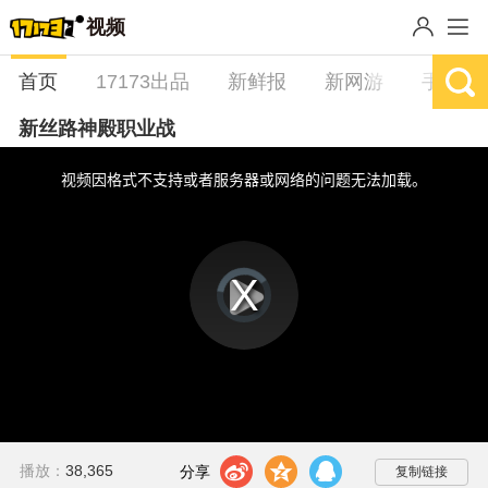
视频
首页
17173出品
新鲜报
新网游
手游
新丝路神殿职业战
This
is
a
视频因格式不支持或者服务器或网络的问题无法加载。
modal
window.
视
频
播
播
放
器
放
is
loading.
视
频
t
z
q
播放：
38,365
分享到：