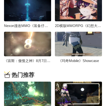
Nexon漫改MMO《装备仔：OVERGEARED》先导预告，2026年上线
2D横版MMORPG《幻想大师》首个制作视频今日发布
《宙斯：傲慢之神》8月7日举办线上展示会，发布日期届时公开
《玛奇Mobile》Showcase
热门推荐