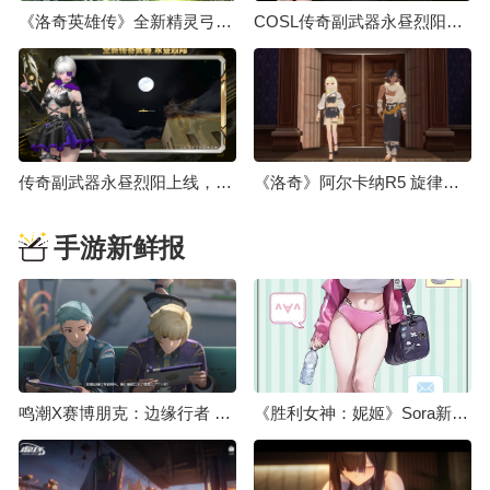
《洛奇英雄传》全新精灵弓箭手“露米艾尔”8月18日登场！
COSL传奇副武器永昼烈阳上线 大灾变终章决战打响
传奇副武器永昼烈阳上线，大灾变终章决战打响
《洛奇》阿尔卡纳R5 旋律操纵师&狂怒斗士强势登场！
手游新鲜报
鸣潮X赛博朋克：边缘行者 联动预告
《胜利女神：妮姬》Sora新服装介绍