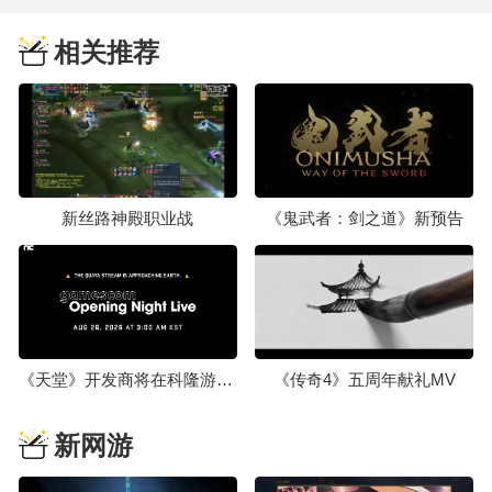
相关推荐
新丝路神殿职业战
《鬼武者：剑之道》新预告
《天堂》开发商将在科隆游戏展2026上公开未曝光新作
《传奇4》五周年献礼MV
新网游