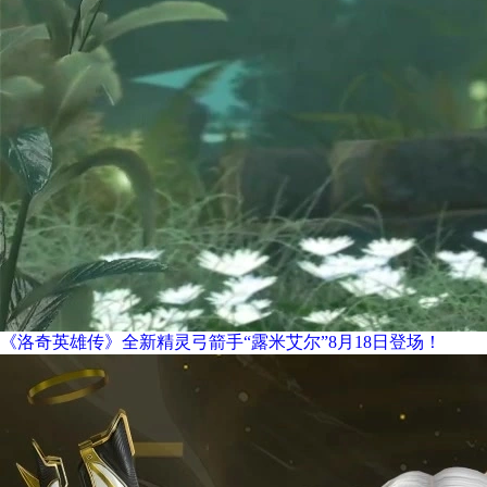
《洛奇英雄传》全新精灵弓箭手“露米艾尔”8月18日登场！