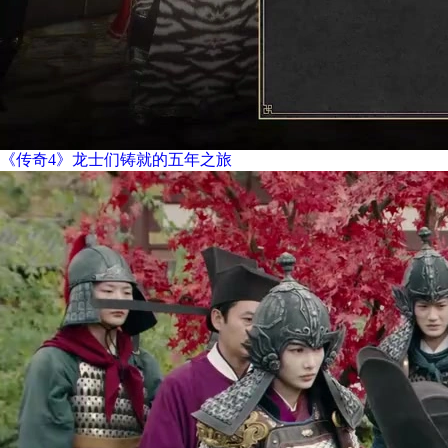
《传奇4》龙士们铸就的五年之旅