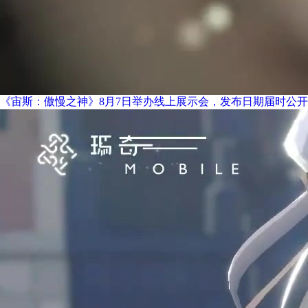
《宙斯：傲慢之神》8月7日举办线上展示会，发布日期届时公开