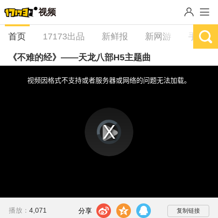
视频
首页
17173出品
新鲜报
新网游
手游
《不难的经》——天龙八部H5主题曲
This
is
a
视频因格式不支持或者服务器或网络的问题无法加载。
modal
window.
视
频
播
播
放
器
放
is
loading.
视
频
t
z
q
播放：
4,071
分享到：