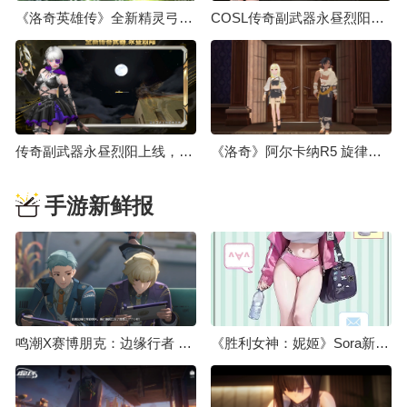
《洛奇英雄传》全新精灵弓箭手“露米艾尔”8月18日登场！
COSL传奇副武器永昼烈阳上线 大灾变终章决战打响
传奇副武器永昼烈阳上线，大灾变终章决战打响
《洛奇》阿尔卡纳R5 旋律操纵师&狂怒斗士强势登场！
手游新鲜报
鸣潮X赛博朋克：边缘行者 联动预告
《胜利女神：妮姬》Sora新服装介绍