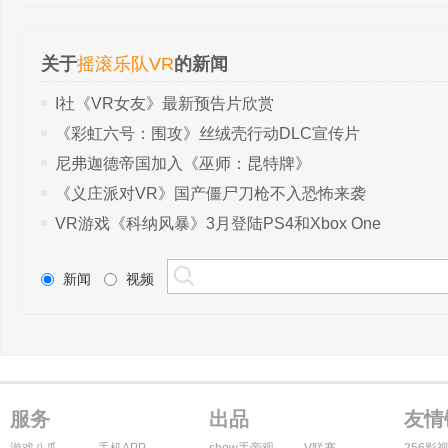
关于
摇滚乐队VR
的新闻
I社《VR女友》最新预告片欣赏
《彩虹六号：围攻》丝绒壳行动DLC宣传片
尼弗迦德帝国加入《巫师：昆特牌》
《义庄派对VR》国产僵尸刀枪不入恐怖来袭
VR游戏《科纳风暴》3月登陆PS4和Xbox One
新闻
视频
服务
出品
友情