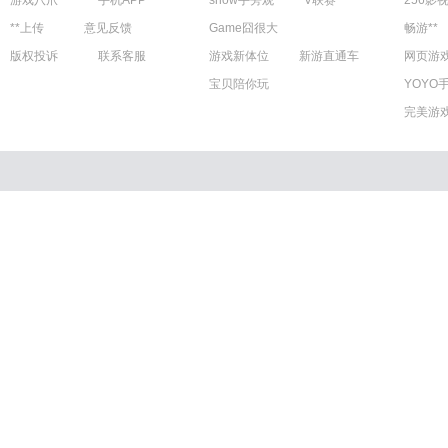
游戏八爪
手机APP
show手旁观
V联赛
256影
**上传
意见反馈
Game囧很大
畅游**
版权投诉
联系客服
游戏新体位
新游直通车
网页游
宝贝陪你玩
YOYO
完美游