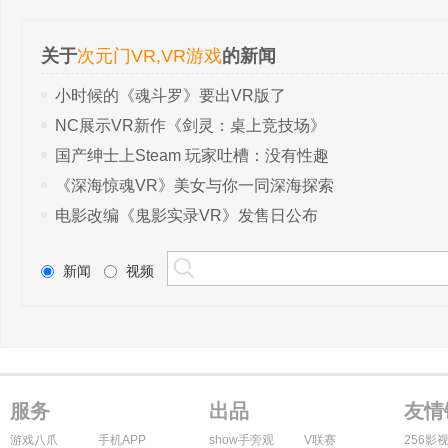
关于
次元门VR,VR游戏
的新闻
小时候的《魂斗罗》要出VR版了
NC展示VR新作《剑灵：桌上竞技场》
国产绅士上Steam 玩家吐槽：没有性趣
《深海惊魂VR》美女与你一同深海探索
电影改编《鬼影实录VR》发售日公布
新闻
视频
服务
出品
友情
游戏八爪
手机APP
show手旁观
V联赛
256影