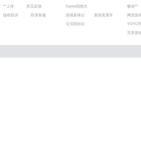
**上传
意见反馈
Game囧很大
畅游**
版权投诉
联系客服
游戏新体位
新游直通车
网页游
宝贝陪你玩
YOYO
完美游