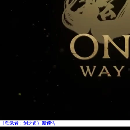
《鬼武者：剑之道》新预告