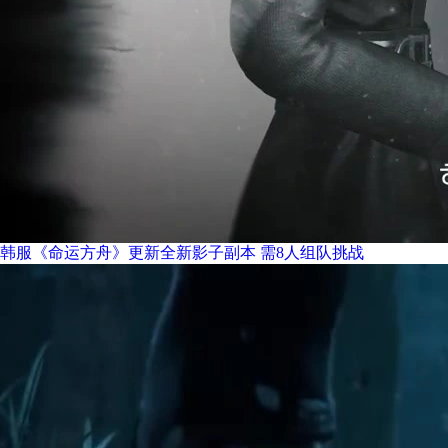
韩服《命运方舟》更新全新影子副本 需8人组队挑战