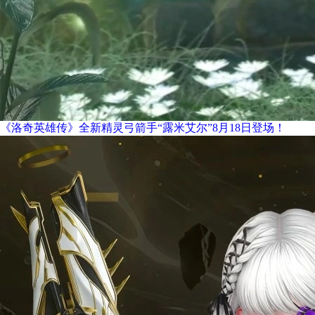
《洛奇英雄传》全新精灵弓箭手“露米艾尔”8月18日登场！