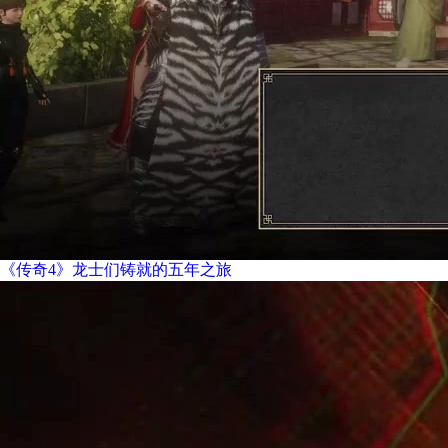
《传奇4》龙士们铸就的五年之旅