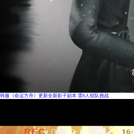
韩服《命运方舟》更新全新影子副本 需8人组队挑战