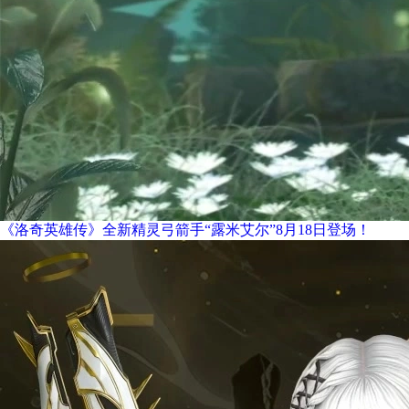
《洛奇英雄传》全新精灵弓箭手“露米艾尔”8月18日登场！