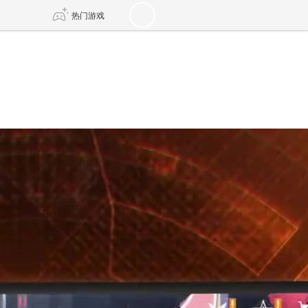
热门游戏
DNF
传奇4
剑网3旗舰版
新天龙八部
自由
诛仙世界
仙剑世界