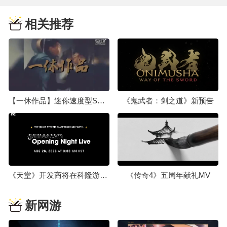
相关推荐
【一休作品】迷你速度型S车速度之魔
《鬼武者：剑之道》新预告
《天堂》开发商将在科隆游戏展2026上公开未曝光新作
《传奇4》五周年献礼MV
新网游