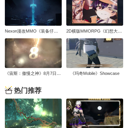
Nexon漫改MMO《装备仔：OVERGEARED》先导预告，2026年上线
2D横版MMORPG《幻想大师》首个制作视频今日发布
《宙斯：傲慢之神》8月7日举办线上展示会，发布日期届时公开
《玛奇Mobile》Showcase
热门推荐