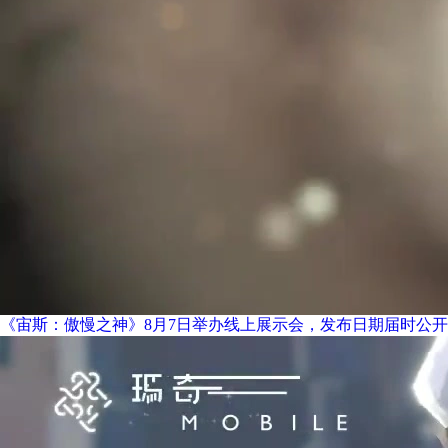
《宙斯：傲慢之神》8月7日举办线上展示会，发布日期届时公开