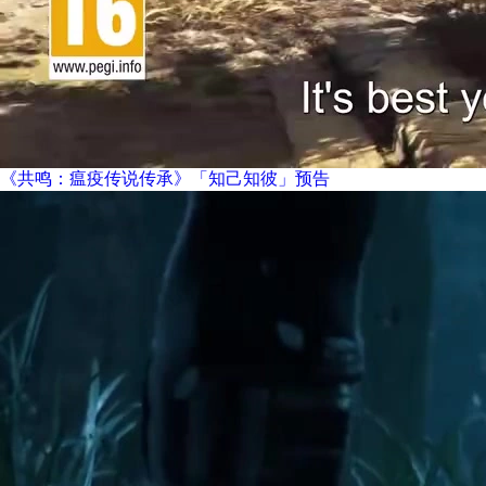
《共鸣：瘟疫传说传承》「知己知彼」预告