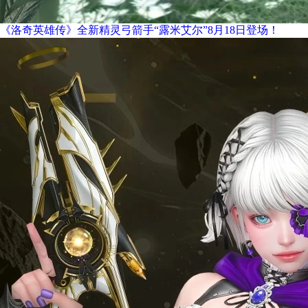
《洛奇英雄传》全新精灵弓箭手“露米艾尔”8月18日登场！