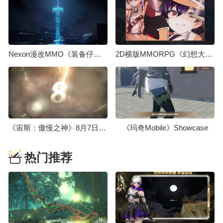
Nexon漫改MMO《装备仔：OVERGEARED》先导预告，2026年上线
2D横版MMORPG《幻想大师》首个制作视频今日发布
《宙斯：傲慢之神》8月7日举办线上展示会，发布日期届时公开
《玛奇Mobile》Showcase
热门推荐