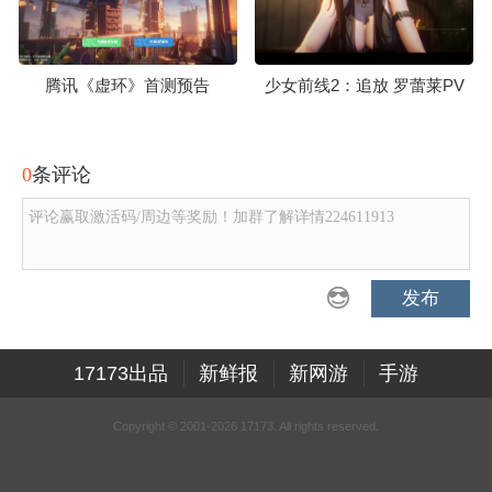
腾讯《虚环》首测预告
少女前线2：追放 罗蕾莱PV
0
条评论
评论赢取激活码/周边等奖励！加群了解详情224611913
发布
17173出品
新鲜报
新网游
手游
Copyright © 2001-2026 17173. All rights reserved.