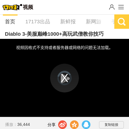
视频
首页
17173出品
新鲜报
新网游
手游
Diablo 3-美服巅峰1000+高玩武僧教你技巧
This
is
a
视频因格式不支持或者服务器或网络的问题无法加载。
modal
window.
视
频
播
播
放
器
放
is
loading.
视
频
t
z
q
播放：
36,444
分享到：