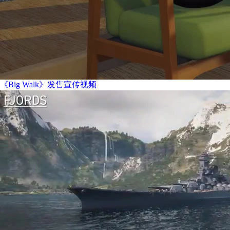
《Big Walk》发售宣传视频