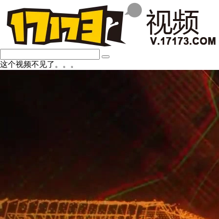
这个视频不见了。。。