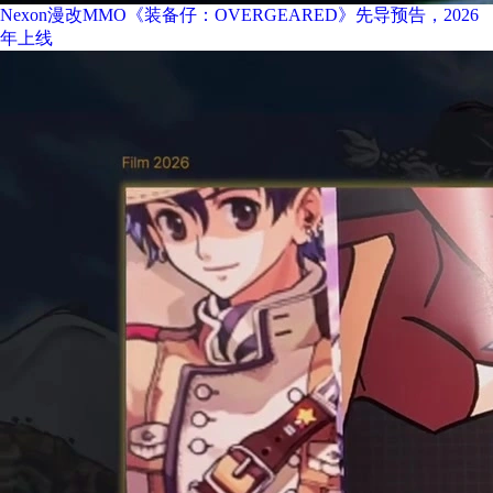
Nexon漫改MMO《装备仔：OVERGEARED》先导预告，2026
年上线