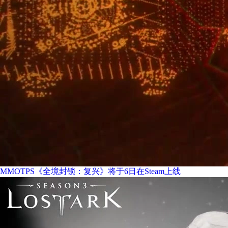
MMOTPS《全境封锁：复兴》将于6日在Steam上线