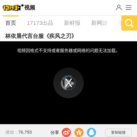
视频
首页
17173出品
新鲜报
新网游
手游
林依晨代言台服《疾风之刃》
This
is
a
视频因格式不支持或者服务器或网络的问题无法加载。
modal
window.
视
频
播
播
放
器
放
is
loading.
视
频
t
z
q
播放：
76,793
分享到：