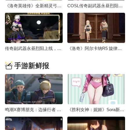
《洛奇英雄传》全新精灵弓箭手“露米艾尔”8月18日登场！
COSL传奇副武器永昼烈阳上线 大灾变终章决战打响
传奇副武器永昼烈阳上线，大灾变终章决战打响
《洛奇》阿尔卡纳R5 旋律操纵师&狂怒斗士强势登场！
手游新鲜报
鸣潮X赛博朋克：边缘行者 联动预告
《胜利女神：妮姬》Sora新服装介绍