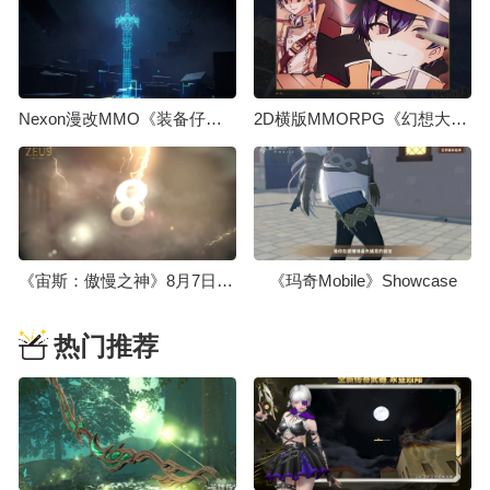
Nexon漫改MMO《装备仔：OVERGEARED》先导预告，2026年上线
2D横版MMORPG《幻想大师》首个制作视频今日发布
《宙斯：傲慢之神》8月7日举办线上展示会，发布日期届时公开
《玛奇Mobile》Showcase
热门推荐