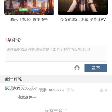
腾讯《虚环》首测预告
少女前线2：追放 罗蕾莱PV
1
条评论
评论赢取激活码/周边等奖励！加群了解详情224611913
发布
全部评论
0
玩家P182855357
7天前
注意身体~~
没有更多了