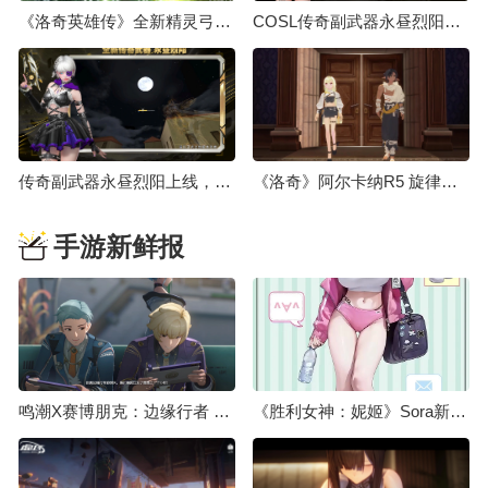
《洛奇英雄传》全新精灵弓箭手“露米艾尔”8月18日登场！
COSL传奇副武器永昼烈阳上线 大灾变终章决战打响
传奇副武器永昼烈阳上线，大灾变终章决战打响
《洛奇》阿尔卡纳R5 旋律操纵师&狂怒斗士强势登场！
手游新鲜报
鸣潮X赛博朋克：边缘行者 联动预告
《胜利女神：妮姬》Sora新服装介绍