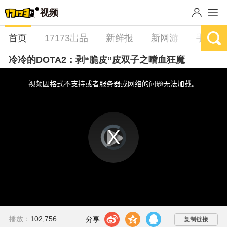
视频
首页
17173出品
新鲜报
新网游
手游
冷冷的DOTA2：剥“脆皮”皮双子之嗜血狂魔
This
is
a
视频因格式不支持或者服务器或网络的问题无法加载。
modal
window.
视
频
播
播
放
器
放
is
loading.
视
频
t
z
q
播放：
102,756
分享到：