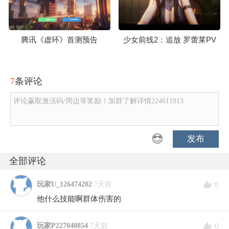
腾讯《虚环》首测预告
少女前线2：追放 罗蕾莱PV
7
条评论
评论赢取激活码/周边等奖励！加群了解详情224611913
发布
全部评论
0
玩家U_126474202
7天前
他什么技能啊群体伤害的
0
玩家P227040854
7天前