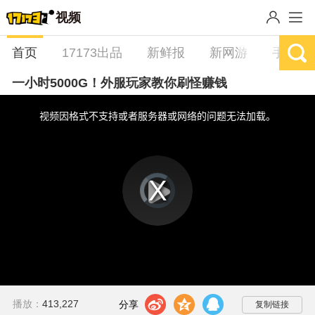
视频
首页
17173出品
新鲜报
新网游
手游
一小时5000G！外服玩家教你刷怪赚钱
This
is
a
视频因格式不支持或者服务器或网络的问题无法加载。
modal
window.
视
频
播
播
放
器
放
is
loading.
视
频
t
z
q
播放：
413,227
分享到：