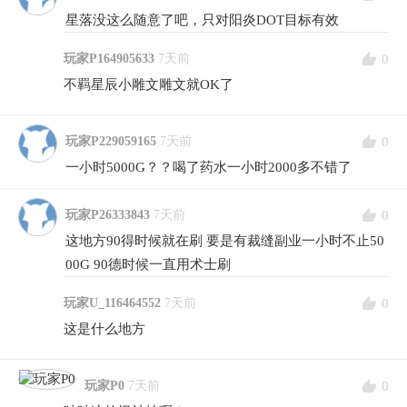
星落没这么随意了吧，只对阳炎DOT目标有效
0
玩家P164905633
7天前
不羁星辰小雕文雕文就OK了
0
玩家P229059165
7天前
一小时5000G？？喝了药水一小时2000多不错了
0
玩家P26333843
7天前
这地方90得时候就在刷 要是有裁缝副业一小时不止50
00G 90德时候一直用术士刷
0
玩家U_116464552
7天前
这是什么地方
0
玩家P0
7天前