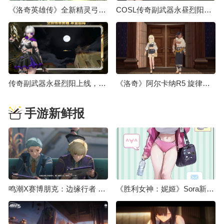
《洛奇英雄传》全新精灵弓箭手“露米艾尔”8月18日登场！
COSL传奇副武器永昼烈阳上线 大灾变终章决战打响
传奇副武器永昼烈阳上线，大灾变终章决战打响
《洛奇》阿尔卡纳R5 旋律操纵师&狂怒斗士强势登场！
手游新鲜报
鸣潮X赛博朋克：边缘行者 联动预告
《胜利女神：妮姬》Sora新服装介绍