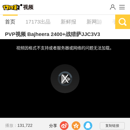
视频
首页
17173出品
新鲜报
新网游
手游
PVP视频 Bajheera 2400+战猎萨JJC3V3
This
is
a
视频因格式不支持或者服务器或网络的问题无法加载。
modal
window.
视
频
播
播
放
器
放
is
loading.
视
频
t
z
q
播放：
131,722
分享到：