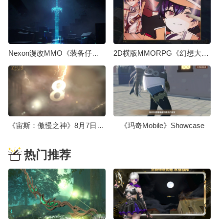
Nexon漫改MMO《装备仔：OVERGEARED》先导预告，2026年上线
2D横版MMORPG《幻想大师》首个制作视频今日发布
《宙斯：傲慢之神》8月7日举办线上展示会，发布日期届时公开
《玛奇Mobile》Showcase
热门推荐