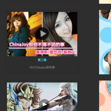
第三集
2012Chinajoy那些事