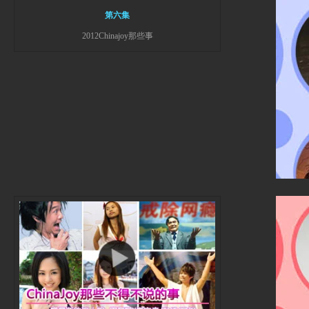
第六集
2012Chinajoy那些事