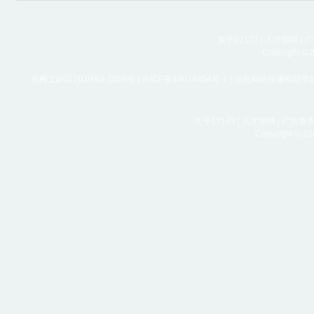
关于17173
|
人才招聘
|
广
Copyright © 2
京网文[2017]10783-1259号
|
京ICP备14014454号-1
|
信息网络传播视听节
关于17173
|
人才招聘
|
广告服
Copyright © 200