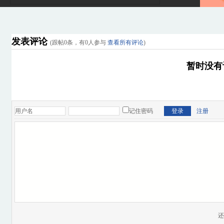
发表评论
(跟帖
0
条，有
0
人参与
查看所有评论
)
暂时没有
记住密码
注册