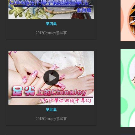
第四集
2012Chinajoy那些事
第五集
2012Chinajoy那些事