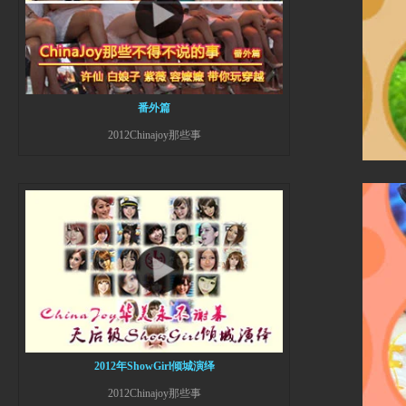
番外篇
2012Chinajoy那些事
2012年ShowGirl倾城演绎
2012Chinajoy那些事